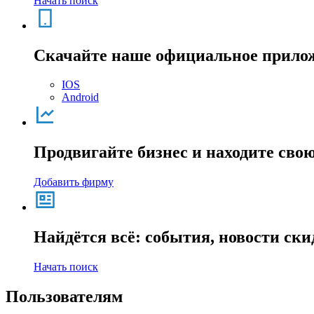
Начать поиск
Скачайте наше официальное прило
IOS
Android
Продвигайте бизнес и находите сво
Добавить фирму
Найдётся всё: события, новости ск
Начать поиск
Пользователям