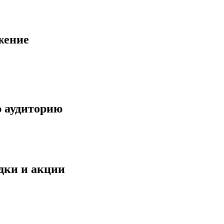
жение
ю аудиторию
идки и акции