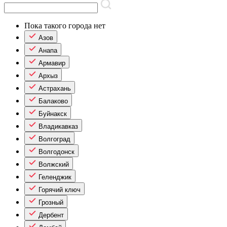
Пока такого города нет
Азов
Анапа
Армавир
Архыз
Астрахань
Балаково
Буйнакск
Владикавказ
Волгоград
Волгодонск
Волжский
Геленджик
Горячий ключ
Грозный
Дербент