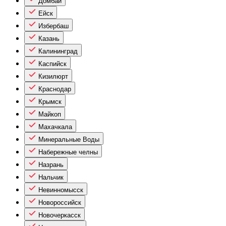
Домбай
Ейск
Избербаш
Казань
Калининград
Каспийск
Кизилюрт
Краснодар
Крымск
Майкоп
Махачкала
Минеральные Воды
Набережные челны
Назрань
Нальчик
Невинномысск
Новороссийск
Новочеркасск